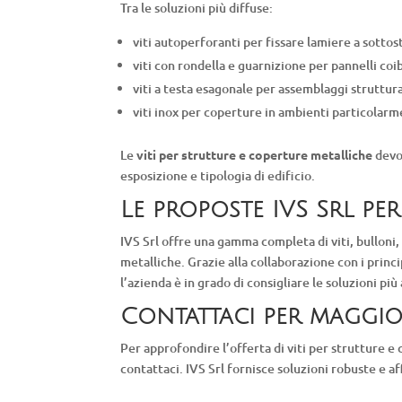
Tra le soluzioni più diffuse:
viti autoperforanti per fissare lamiere a sottos
viti con rondella e guarnizione per pannelli coi
viti a testa esagonale per assemblaggi strutturali
viti inox per coperture in ambienti particolarm
Le
viti per strutture e coperture metalliche
devo
esposizione e tipologia di edificio.
Le proposte IVS Srl per 
IVS Srl offre una gamma completa di viti, bulloni,
metalliche. Grazie alla collaborazione con i princi
l’azienda è in grado di consigliare le soluzioni più
Contattaci per maggio
Per approfondire l’offerta di viti per strutture e c
contattaci. IVS Srl fornisce soluzioni robuste e aff