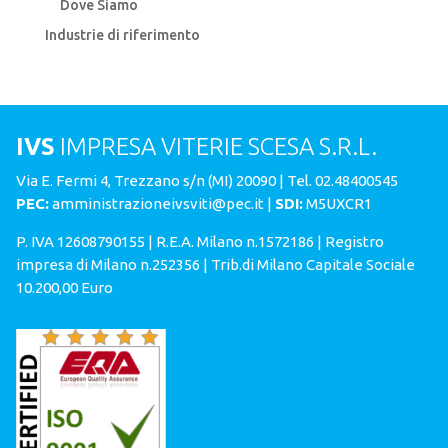
Dove Siamo
Industrie di riferimento
IVS
IMPRESA VITERIE SCESA S.R.L.
Via E. Fermi 4
, Trezzano s/n (MI) 20090 | Tel.
02.48400545
PEC:
amministrazioneivsviti@pec.it
|
SDI:
M5UXCR1
P. IVA 12608790155 | R.E.A. Milano n.1572186 | Registro
impresa di Milano n.252356 | Trib.di Milano Capitale Sociale
10.200,00 Euro