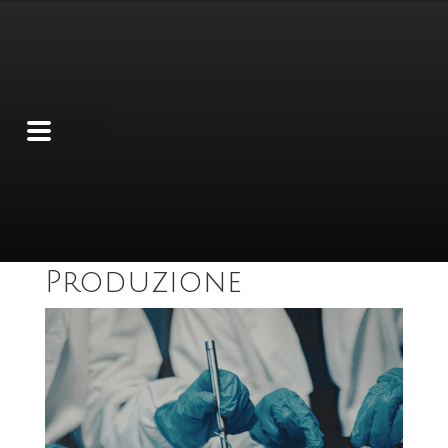
Viti per Assemblaggio
di Componenti
Plastici: Quali
Scegliere in
Produzione