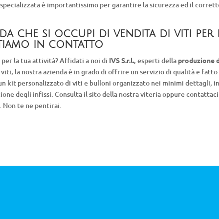
a
specializzata è importantissimo per garantire la sicurezza ed il corret
da che si occupi di vendita di viti per 
stiamo in contatto
 per la tua attività? Affidati a noi di
IVS S.r.l.
, esperti della
produzione d
iti, la nostra azienda è in grado di offrire un servizio di qualità e fatt
 un kit personalizzato di viti e bulloni organizzato nei minimi dettagli, i
ione degli infissi. Consulta il sito della nostra viteria oppure contattaci
. Non te ne pentirai.