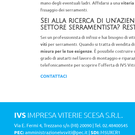
mano degli eventuali ladri. Affidarsi a una
viteri
fissaggio dei serramenti.
Sei alla ricerca di un’azien
settore serramentista? Re
Sei un professionista di infissi e hai bisogno di viti
viti
per serramenti. Quando si tratta di vendita di v
misura per le tue esigenze
. È possibile costruire
grado di aiutarti nel lavoro di montaggio e riparaz
telefonicamente per scoprire l’offerta di IVS Viti
CONTATTACI
IVS
IMPRESA VITERIE SCESA S.R.L.
Via E. Fermi 4
, Trezzano s/n (MI) 20090 | Tel.
02.48400545
PEC:
amministrazioneivsviti@pec.it
|
SDI:
M5UXCR1