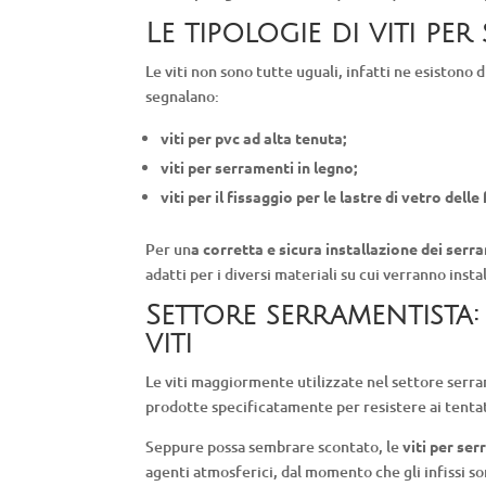
Le tipologie di viti pe
Le viti non sono tutte uguali, infatti ne esistono 
segnalano:
viti per pvc ad alta tenuta;
viti per serramenti in legno;
viti per il fissaggio per le lastre di vetro delle
Per un
a corretta e sicura installazione dei serr
adatti per i diversi materiali su cui verranno insta
Settore serramentista:
viti
Le viti maggiormente utilizzate nel settore serr
prodotte specificatamente per resistere ai tentati
Seppure possa sembrare scontato, le
viti per se
agenti atmosferici, dal momento che gli infissi so