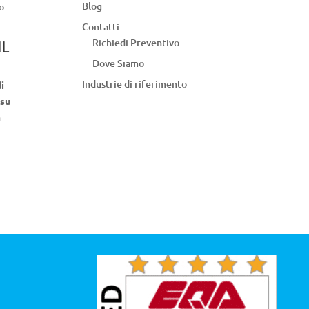
Blog
to
Contatti
Richiedi Preventivo
il
Dove Siamo
Industrie di riferimento
i
o
su
n