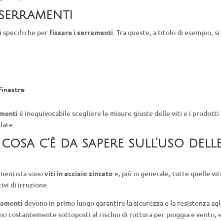
r serramenti
di specifiche per
fissare i serramenti
. Tra queste, a titolo di esempio, si
 finestre
.
amenti
è inequivocabile scegliere le misure giuste delle viti e i prodotti
llate.
 cosa c’è da sapere sull’uso dell
amentista sono
viti in acciaio zincato
e, più in generale, tutte quelle vit
vi di irruzione.
rramenti
devono in primo luogo garantire la sicurezza e la resistenza agl
no costantemente sottoposti al rischio di rottura per pioggia e vento, 